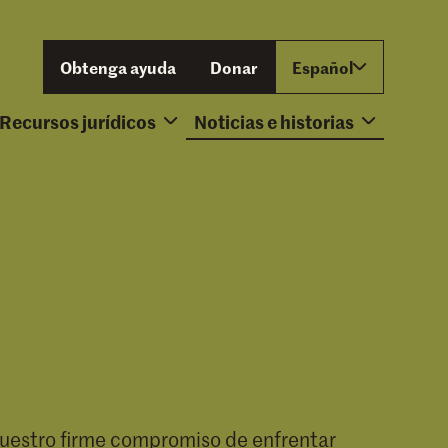
Obtenga ayuda
Donar
Español
Recursos jurídicos
Noticias e historias
Herramientas y guías
 nuestro firme compromiso de enfrentar