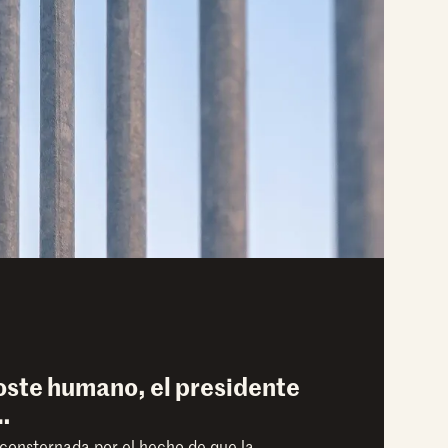
oste humano, el presidente
…
consternada por el hecho de que la