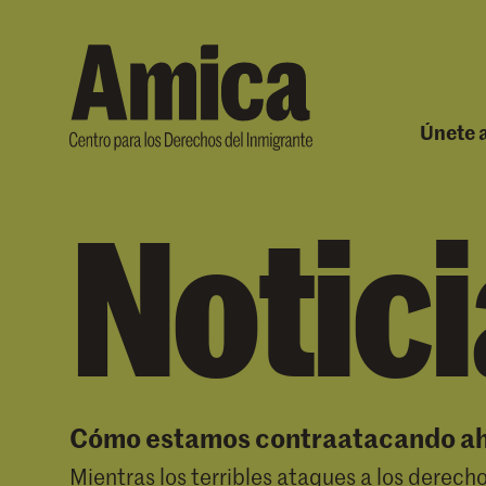
Skip to content
Únete a
Carre
Ha
Notici
Cómo estamos contraatacando a
Mientras los terribles ataques a los derec