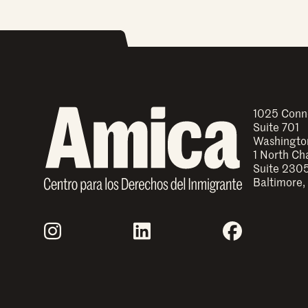
1025 Conn
Suite 701
Washingto
1 North Ch
Suite 230
Baltimore,
Join Us
Instagram
LinkedIn
Facebook
Explore