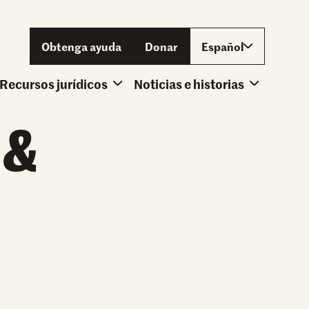
Obtenga ayuda
Donar
Español
Recursos jurídicos
Noticias e historias
Herramientas y guías
 &