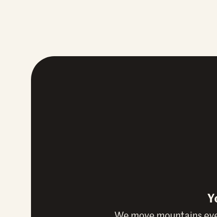
Y
We move mountains ever