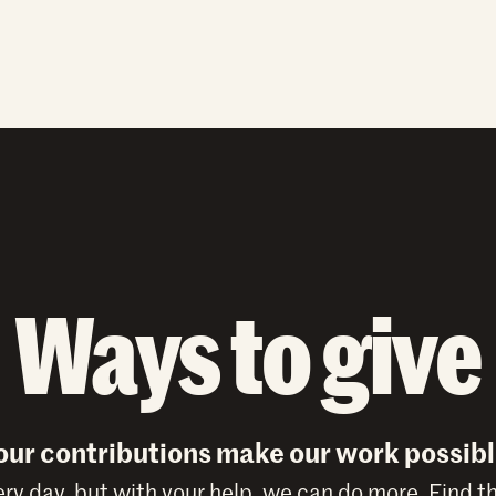
Ways to give
our contributions make our work possibl
y day, but with your help, we can do more. Find t